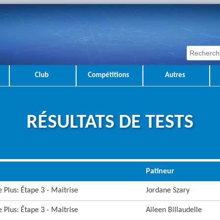
Club
Compétitions
Autres
RÉSULTATS DE TESTS
Patineur
 Plus: Étape 3 - Maitrise
Jordane Szary
 Plus: Étape 3 - Maitrise
Aileen Billaudelle