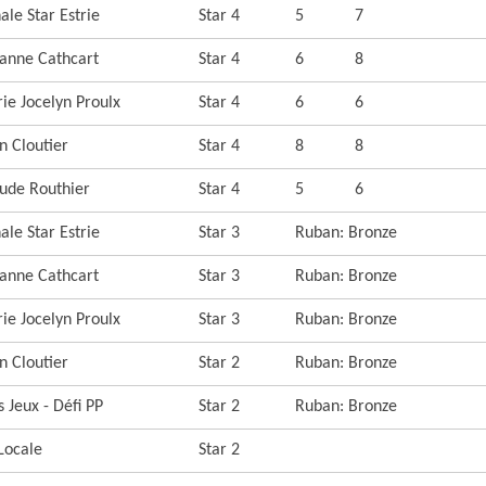
ale Star Estrie
Star 4
5
7
zanne Cathcart
Star 4
6
8
rie Jocelyn Proulx
Star 4
6
6
n Cloutier
Star 4
8
8
aude Routhier
Star 4
5
6
ale Star Estrie
Star 3
Ruban: Bronze
zanne Cathcart
Star 3
Ruban: Bronze
rie Jocelyn Proulx
Star 3
Ruban: Bronze
n Cloutier
Star 2
Ruban: Bronze
 Jeux - Défi PP
Star 2
Ruban: Bronze
Locale
Star 2