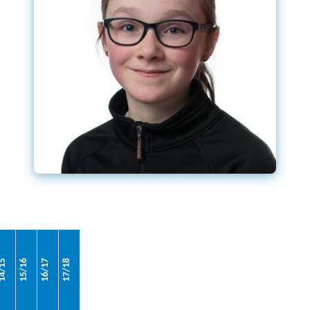
4/15
15/16
16/17
17/18