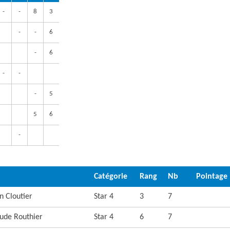
-
-
8
3
-
-
6
-
6
-
-
-
5
5
6
-
Catégorie
Rang
Nb
Pointage
n Cloutier
Star 4
3
7
aude Routhier
Star 4
6
7