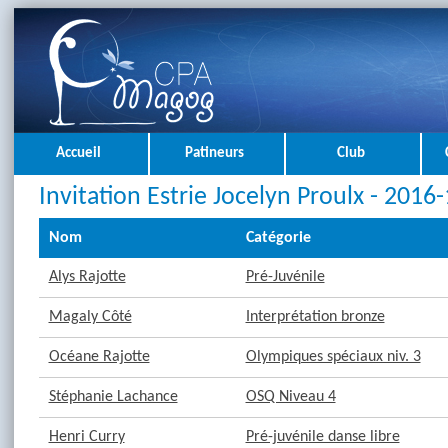
Accueil
Patineurs
Club
Invitation Estrie Jocelyn Proulx - 2016
Nom
Catégorie
Alys Rajotte
Pré-Juvénile
Magaly Côté
Interprétation bronze
Océane Rajotte
Olympiques spéciaux niv. 3
Stéphanie Lachance
OSQ Niveau 4
Henri Curry
Pré-juvénile danse libre