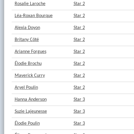
Rosalie Laroche
Star 2
Léa-Roxan Bourque
Star 2
Alexia Doyon
Star 2
Britany Côté
Star 2
Arianne Forgues
Star 2
Élodie Brochu
Star 2
Maverick Curry
Star 2
Aryel Poulin
Star 2
Hanna Anderson
Star 3
Suzie Lajeunesse
Star 3
Élodie Poulin
Star 3