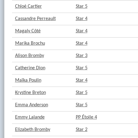
Chloé Cartier
Star 5
Cassandre Perreault
Star 4
Magaly Côté
Star 4
Marika Brochu
Star 4
Alison Bromby
Star 3
Catherine Dion
Star 5
Maïka Poulin
Star 4
Krystine Breton
Star 5
Emma Anderson
Star 5
Emmy Lalande
PP Étoile 4
Elizabeth Bromby
Star 2