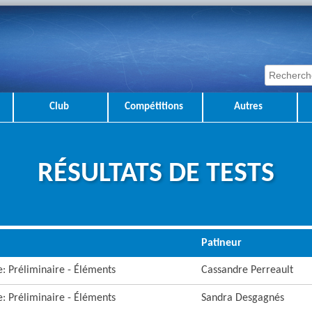
Club
Compétitions
Autres
RÉSULTATS DE TESTS
Patineur
re: Préliminaire - Éléments
Cassandre Perreault
re: Préliminaire - Éléments
Sandra Desgagnés