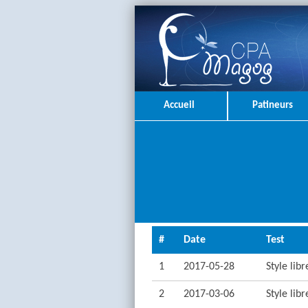
Accueil
Patineurs
#
Date
Test
1
2017-05-28
Style lib
2
2017-03-06
Style lib