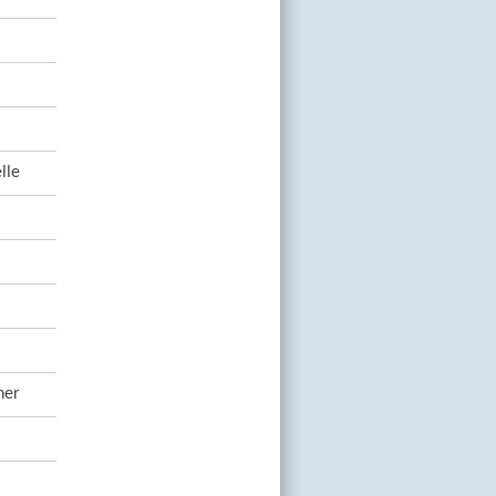
lle
her