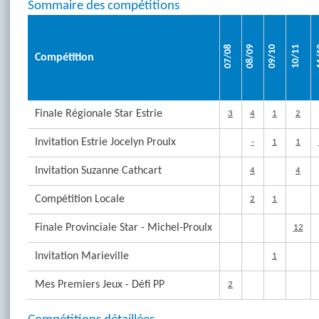
Sommaire des compétitions
07/08
08/09
09/10
10/11
1
Compétition
Finale Régionale Star Estrie
3
4
1
2
Invitation Estrie Jocelyn Proulx
-
1
1
Invitation Suzanne Cathcart
4
4
Compétition Locale
2
1
Finale Provinciale Star - Michel-Proulx
12
Invitation Marieville
1
Mes Premiers Jeux - Défi PP
2