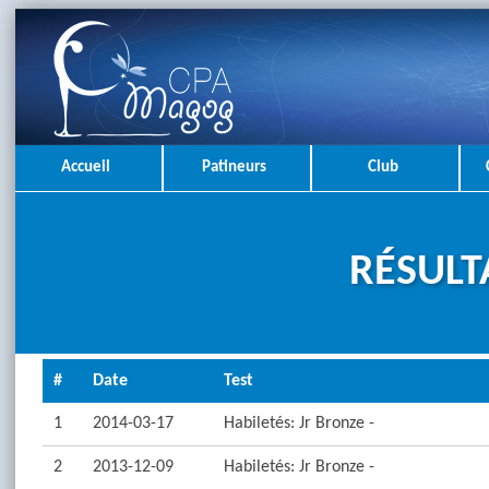
Accueil
Patineurs
Club
RÉSULT
#
Date
Test
1
2014-03-17
Habiletés: Jr Bronze -
2
2013-12-09
Habiletés: Jr Bronze -