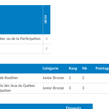
08/09
bec ou de la Participation
3
2
Catégorie
Rang
Nb
Pointag
ude Routhier
Junior Bronze
2
2
ale des Jeux du Québec
Junior Bronze
3
3
ipation
Éléments