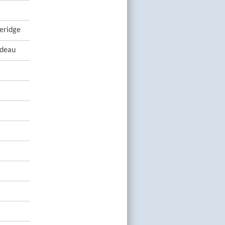
eridge
rdeau