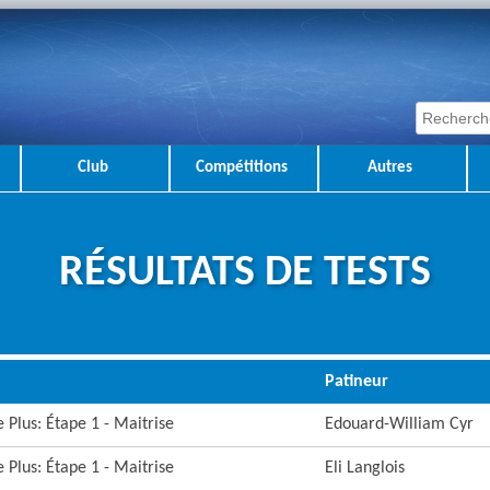
Club
Compétitions
Autres
RÉSULTATS DE TESTS
Patineur
 Plus: Étape 1 - Maitrise
Edouard-William Cyr
 Plus: Étape 1 - Maitrise
Eli Langlois