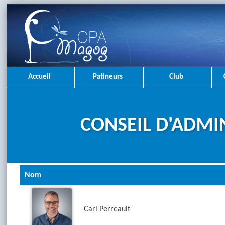
Accueil
Patineurs
Club
CONSEIL D'ADMI
Nom
Carl Perreault