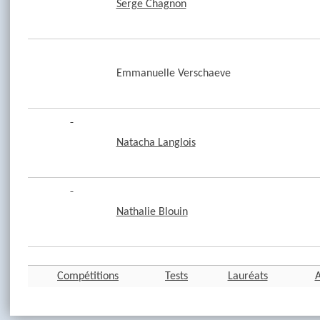
Serge Chagnon
Emmanuelle Verschaeve
Natacha Langlois
Nathalie Blouin
Compétitions
Tests
Lauréats
A