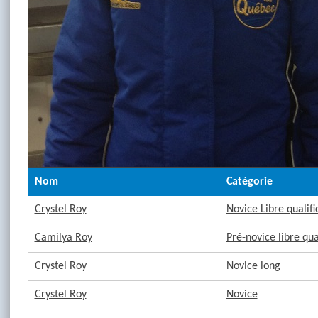
Nom
Catégorie
Crystel Roy
Novice Libre qualifi
Camilya Roy
Pré-novice libre qua
Crystel Roy
Novice long
Crystel Roy
Novice