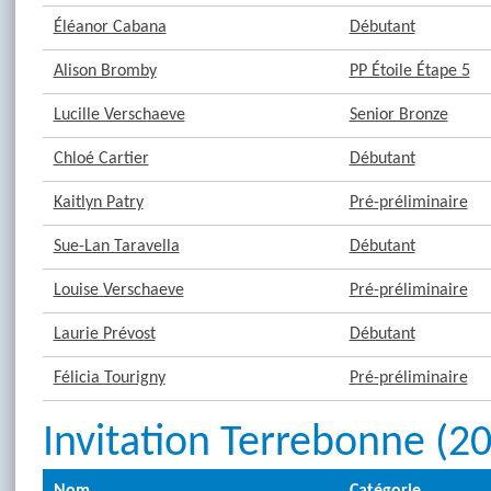
Éléanor Cabana
Débutant
Alison Bromby
PP Étoile Étape 5
Lucille Verschaeve
Senior Bronze
Chloé Cartier
Débutant
Kaitlyn Patry
Pré-préliminaire
Sue-Lan Taravella
Débutant
Louise Verschaeve
Pré-préliminaire
Laurie Prévost
Débutant
Félicia Tourigny
Pré-préliminaire
Invitation Terrebonne (2
Nom
Catégorie