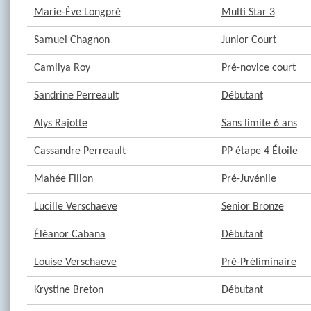
Marie-Ève Longpré
Multi Star 3
Samuel Chagnon
Junior Court
Camilya Roy
Pré-novice court
Sandrine Perreault
Débutant
Alys Rajotte
Sans limite 6 ans
Cassandre Perreault
PP étape 4 Étoile
Mahée Filion
Pré-Juvénile
Lucille Verschaeve
Senior Bronze
Éléanor Cabana
Débutant
Louise Verschaeve
Pré-Préliminaire
Krystine Breton
Débutant