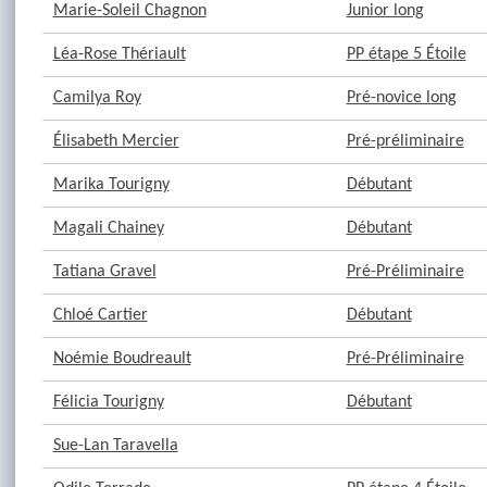
Marie-Soleil Chagnon
Junior long
Léa-Rose Thériault
PP étape 5 Étoile
Camilya Roy
Pré-novice long
Élisabeth Mercier
Pré-préliminaire
Marika Tourigny
Débutant
Magali Chainey
Débutant
Tatiana Gravel
Pré-Préliminaire
Chloé Cartier
Débutant
Noémie Boudreault
Pré-Préliminaire
Félicia Tourigny
Débutant
Sue-Lan Taravella