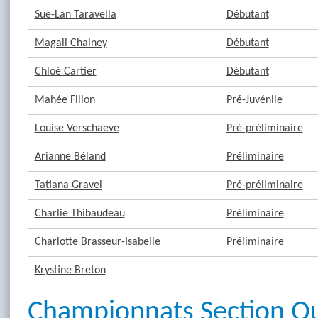
Sue-Lan Taravella
Débutant
Magali Chainey
Débutant
Chloé Cartier
Débutant
Mahée Filion
Pré-Juvénile
Louise Verschaeve
Pré-préliminaire
Arianne Béland
Préliminaire
Tatiana Gravel
Pré-préliminaire
Charlie Thibaudeau
Préliminaire
Charlotte Brasseur-Isabelle
Préliminaire
Krystine Breton
Championnats Section Q