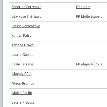
Sandrine Perreault
Débutant
Léa-Rose Thériault
PP Étoile étape 5
Louise Verschaeve
Kaitlyn Patry
Tatiana Gravel
Laurie Goulet
Odile Terrade
PP étape 4 Étoile
Magaly Côté
Alison Bromby
Maïka Poulin
Laurie Prévost