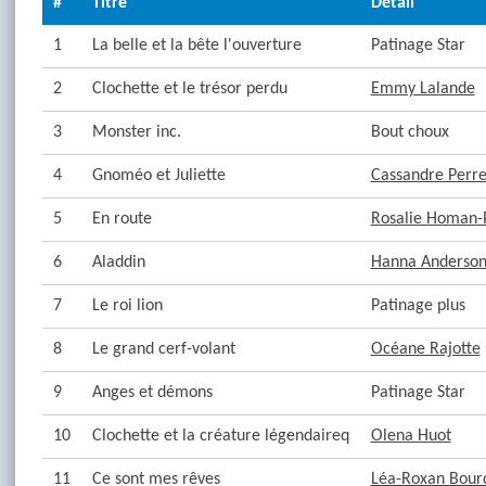
#
Titre
Détail
1
La belle et la bête l'ouverture
Patinage Star
2
Clochette et le trésor perdu
Emmy Lalande
3
Monster inc.
Bout choux
4
Gnoméo et Juliette
Cassandre Perre
5
En route
Rosalie Homan-
6
Aladdin
Hanna Anderso
7
Le roi lion
Patinage plus
8
Le grand cerf-volant
Océane Rajotte
9
Anges et démons
Patinage Star
10
Clochette et la créature légendaireq
Olena Huot
11
Ce sont mes rêves
Léa-Roxan Bour