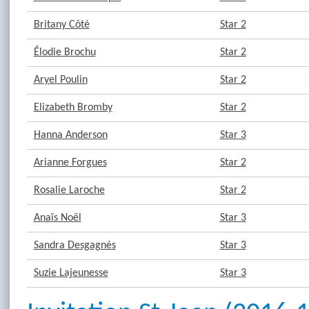
Britany Côté
Star 2
Élodie Brochu
Star 2
Aryel Poulin
Star 2
Elizabeth Bromby
Star 2
Hanna Anderson
Star 3
Arianne Forgues
Star 2
Rosalie Laroche
Star 2
Anaïs Noël
Star 3
Sandra Desgagnés
Star 3
Suzie Lajeunesse
Star 3