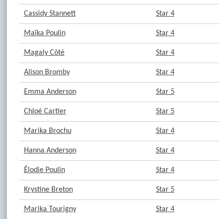
Cassidy Stannett
Star 4
Maïka Poulin
Star 4
Magaly Côté
Star 4
Alison Bromby
Star 4
Emma Anderson
Star 5
Chloé Cartier
Star 5
Marika Brochu
Star 4
Hanna Anderson
Star 4
Élodie Poulin
Star 4
Krystine Breton
Star 5
Marika Tourigny
Star 4