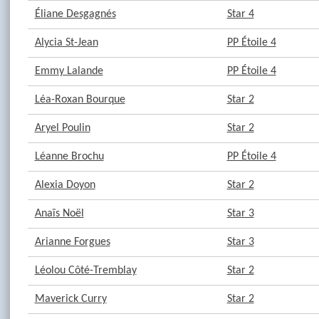
Éliane Desgagnés
Star 4
Alycia St-Jean
PP Étoile 4
Emmy Lalande
PP Étoile 4
Léa-Roxan Bourque
Star 2
Aryel Poulin
Star 2
Léanne Brochu
PP Étoile 4
Alexia Doyon
Star 2
Anaïs Noël
Star 3
Arianne Forgues
Star 3
Léolou Côté-Tremblay
Star 2
Maverick Curry
Star 2