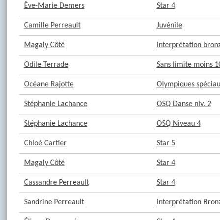
Ève-Marie Demers
Star 4
Camille Perreault
Juvénile
Magaly Côté
Interprétation bron
Odile Terrade
Sans limite moins 1
Océane Rajotte
Olympiques spéciaux
Stéphanie Lachance
OSQ Danse niv. 2
Stéphanie Lachance
OSQ Niveau 4
Chloé Cartier
Star 5
Magaly Côté
Star 4
Cassandre Perreault
Star 4
Sandrine Perreault
Interprétation Bron