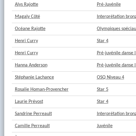
Alys Rajotte
Pré-Juvénile
Magaly Côté
Interprétation bron
Océane Rajotte
Olympiques spéciaux
Henri Curry
Star 4
Henri Curry
Pré-juvénile danse l
Hanna Anderson
Pré-juvénile danse l
Stéphanie Lachance
OSQ Niveau 4
Rosalie Homan-Provencher
Star 5
Laurie Prévost
Star 4
Sandrine Perreault
Interprétation bron
Camille Perreault
Juvénile