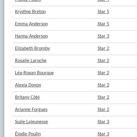
Krystine Breton
Star 5
Emma Anderson
Star 5
Hanna Anderson
Star 3
Elizabeth Bromby
Star 2
Rosalie Laroche
Star 2
Léa-Roxan Bourque
Star 2
Alexia Doyon
Star 2
Britany Côté
Star 2
Arianne Forgues
Star 2
Suzie Lajeunesse
Star 3
Élodie Poulin
Star 3