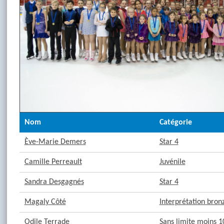
Nom
Catégorie
Ève-Marie Demers
Star 4
Camille Perreault
Juvénile
Sandra Desgagnés
Star 4
Magaly Côté
Interprétation bron
Odile Terrade
Sans limite moins 1