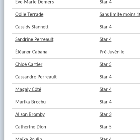
Ève-Marie Demers
Star 4
Odile Terrade
Sans limite moins 1
Cassidy Stannett
Star 4
Sandrine Perreault
Star 4
Éléanor Cabana
Pré-Juvénile
Chloé Cartier
Star 5
Cassandre Perreault
Star 4
Magaly Côté
Star 4
Marika Brochu
Star 4
Alison Bromby
Star 3
Catherine Dion
Star 5
Maïka Poulin
Star 4