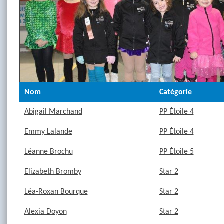
Nom
Catégorie
Abigail Marchand
PP Étoile 4
Emmy Lalande
PP Étoile 4
Léanne Brochu
PP Étoile 5
Elizabeth Bromby
Star 2
Léa-Roxan Bourque
Star 2
Alexia Doyon
Star 2