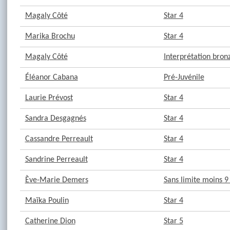
Magaly Côté
Star 4
Marika Brochu
Star 4
Magaly Côté
Interprétation bron
Éléanor Cabana
Pré-Juvénile
Laurie Prévost
Star 4
Sandra Desgagnés
Star 4
Cassandre Perreault
Star 4
Sandrine Perreault
Star 4
Ève-Marie Demers
Sans limite moins 9
Maïka Poulin
Star 4
Catherine Dion
Star 5