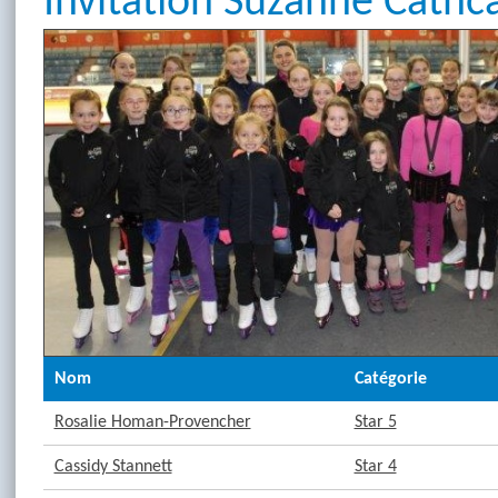
Invitation Suzanne Cathc
Nom
Catégorie
Rosalie Homan-Provencher
Star 5
Cassidy Stannett
Star 4