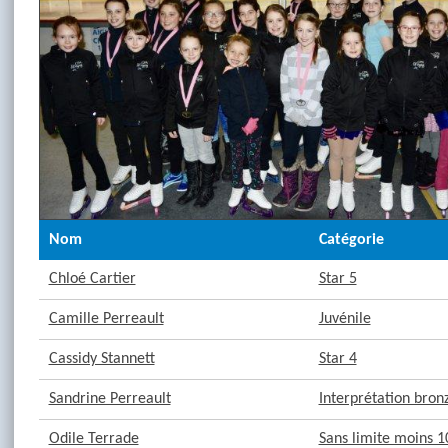
Nom
Catégorie
Chloé Cartier
Star 5
Camille Perreault
Juvénile
Cassidy Stannett
Star 4
Sandrine Perreault
Interprétation bron
Odile Terrade
Sans limite moins 1