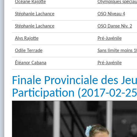
Océane Rajotte
Olympiques spéciaux
Stéphanie Lachance
OSQ Niveau 4
Stéphanie Lachance
OSQ Danse Niv. 2
Alys Rajotte
Pré-Juvénile
Odile Terrade
Sans limite moins 1
Éléanor Cabana
Pré-Juvénile
Finale Provinciale des Je
Participation (2017-02-25