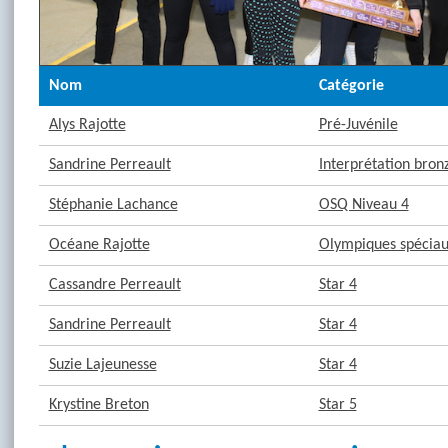
Nom
Catégorie
Alys Rajotte
Pré-Juvénile
Sandrine Perreault
Interprétation bron
Stéphanie Lachance
OSQ Niveau 4
Océane Rajotte
Olympiques spéciaux
Cassandre Perreault
Star 4
Sandrine Perreault
Star 4
Suzie Lajeunesse
Star 4
Krystine Breton
Star 5