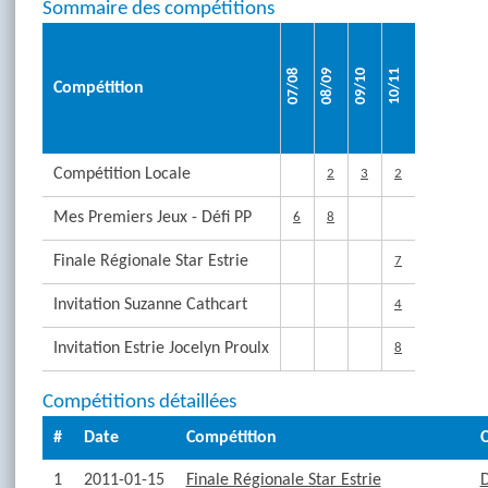
Sommaire des compétitions
07/08
08/09
09/10
10/11
Compétition
Compétition Locale
2
3
2
Mes Premiers Jeux - Défi PP
6
8
Finale Régionale Star Estrie
7
Invitation Suzanne Cathcart
4
Invitation Estrie Jocelyn Proulx
8
Compétitions détaillées
#
Date
Compétition
C
1
2011-01-15
Finale Régionale Star Estrie
D