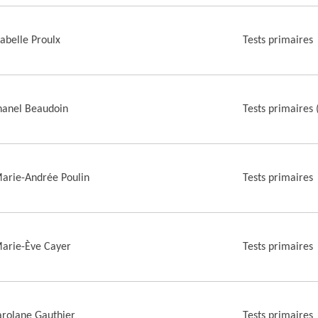
sabelle Proulx
Tests primaires
hanel Beaudoin
Tests primaires
arie-Andrée Poulin
Tests primaires
arie-Ève Cayer
Tests primaires
rolane Gauthier
Tests primaires