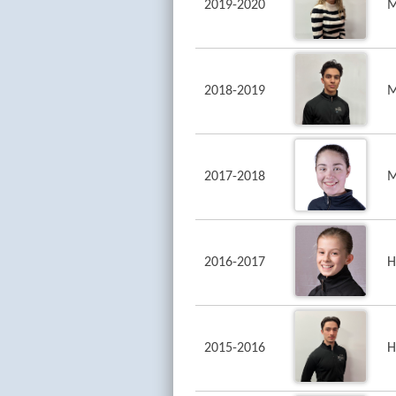
2019-2020
M
2018-2019
M
2017-2018
M
2016-2017
H
2015-2016
H