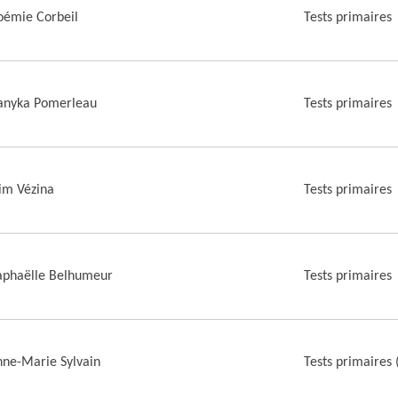
oémie Corbeil
Tests primaires
anyka Pomerleau
Tests primaires
im Vézina
Tests primaires
aphaëlle Belhumeur
Tests primaires
ne-Marie Sylvain
Tests primaires