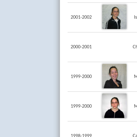
2001-2002
I
2000-2001
C
1999-2000
M
1999-2000
M
1998-1999
Ca