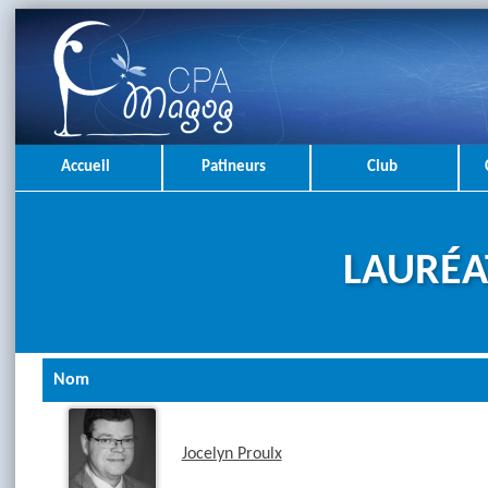
Accueil
Patineurs
Club
LAURÉA
Nom
Jocelyn Proulx