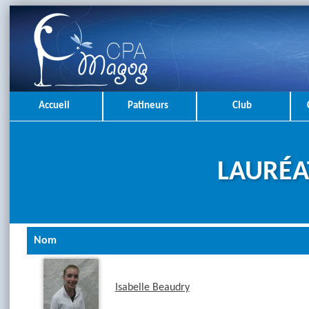
Accueil
Patineurs
Club
LAURÉA
Nom
Isabelle Beaudry