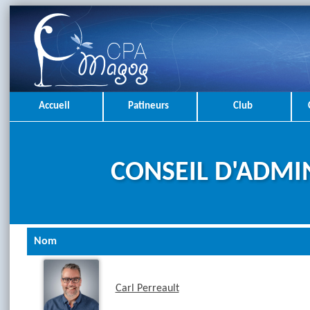
Accueil
Patineurs
Club
CONSEIL D'ADMI
Nom
Carl Perreault