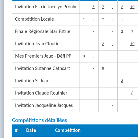
Invitation Estrie Jocelyn Proulx
3
7
-
2
10
Compétition Locale
1
-
2
-
-
Finale Régionale Star Estrie
-
-
2
7
Invitation Jean Cloutier
2
-
10
Mes Premiers Jeux - Défi PP
3
-
Invitation Suzanne Cathcart
-
8
Invitation St-Jean
3
Invitation Claude Routhier
6
Invitation Jacqueline Jacques
-
Compétitions détaillées
#
Date
Compétition