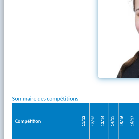
Sommaire des compétitions
11/12
12/13
13/14
14/15
15/16
16/17
Compétition