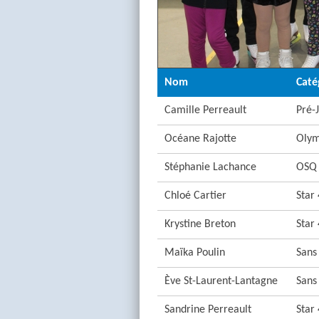
Nom
Caté
Camille Perreault
Pré-
Océane Rajotte
Olym
Stéphanie Lachance
OSQ 
Chloé Cartier
Star 
Krystine Breton
Star 
Maïka Poulin
Sans
Ève St-Laurent-Lantagne
Sans
Sandrine Perreault
Star 