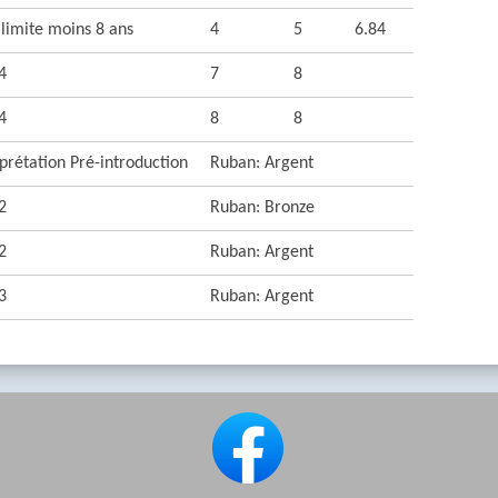
 limite moins 8 ans
4
5
6.84
4
7
8
4
8
8
prétation Pré-introduction
Ruban: Argent
2
Ruban: Bronze
2
Ruban: Argent
3
Ruban: Argent