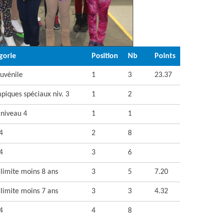
gorie
Position
Nb
Points
Juvénile
1
3
23.37
piques spéciaux niv. 3
1
2
niveau 4
1
1
4
2
8
4
3
6
 limite moins 8 ans
3
5
7.20
 limite moins 7 ans
3
3
4.32
4
4
8