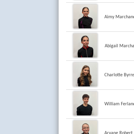
Aimy Marchan
Abigail March
Charlotte Byrn
William Ferlan
Aryane Robert