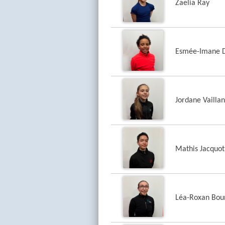
Zaelia Ray
Esmée-Imane 
Jordane Vailla
Mathis Jacquot
Léa-Roxan Bou