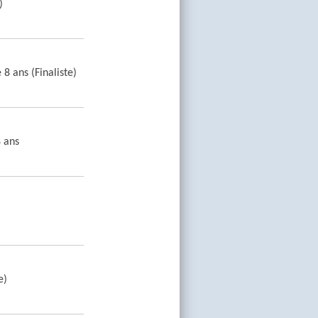
)
 8 ans (Finaliste)
8 ans
e)