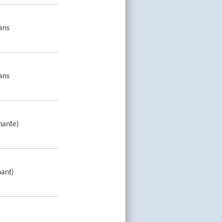
ans
ans
nante)
nant)