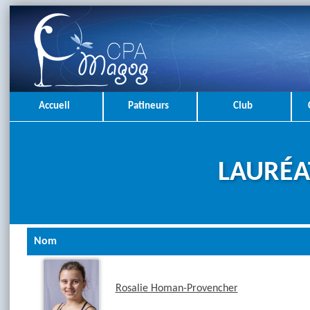
Accueil
Patineurs
Club
LAURÉA
Nom
Rosalie Homan-Provencher