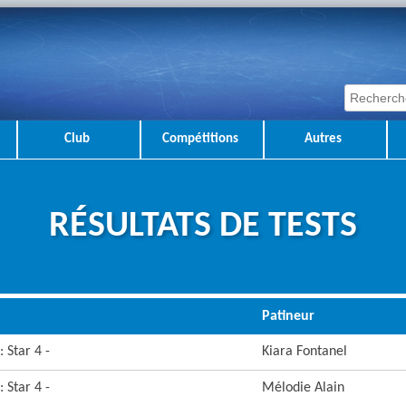
Club
Compétitions
Autres
RÉSULTATS DE TESTS
Patineur
 Star 4 -
Kiara Fontanel
 Star 4 -
Mélodie Alain