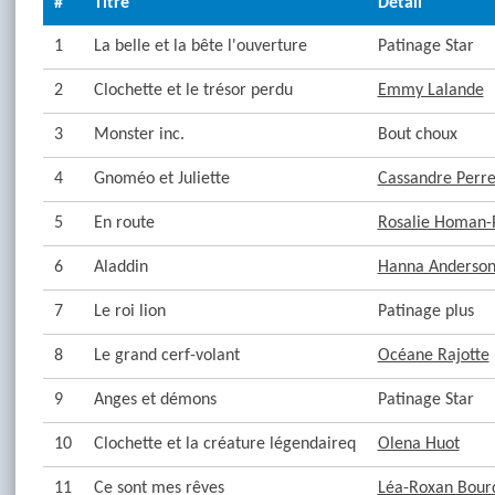
#
Titre
Détail
1
La belle et la bête l'ouverture
Patinage Star
2
Clochette et le trésor perdu
Emmy Lalande
3
Monster inc.
Bout choux
4
Gnoméo et Juliette
Cassandre Perre
5
En route
Rosalie Homan-
6
Aladdin
Hanna Anderso
7
Le roi lion
Patinage plus
8
Le grand cerf-volant
Océane Rajotte
9
Anges et démons
Patinage Star
10
Clochette et la créature légendaireq
Olena Huot
11
Ce sont mes rêves
Léa-Roxan Bour