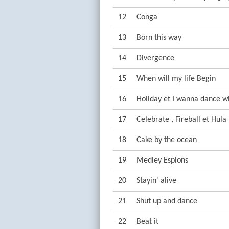
12
Conga
13
Born this way
14
Divergence
15
When will my life Begin
16
Holiday et I wanna dance 
17
Celebrate , Fireball et Hula
18
Cake by the ocean
19
Medley Espions
20
Stayin' alive
21
Shut up and dance
22
Beat it