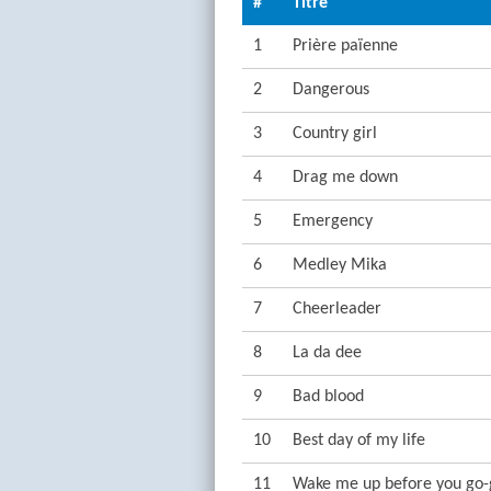
#
Titre
1
Prière païenne
2
Dangerous
3
Country girl
4
Drag me down
5
Emergency
6
Medley Mika
7
Cheerleader
8
La da dee
9
Bad blood
10
Best day of my life
11
Wake me up before you go-