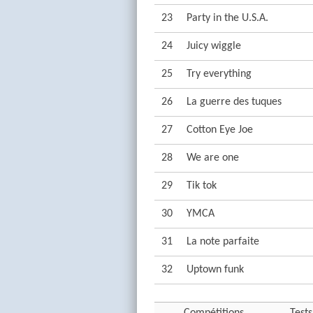
23
Party in the U.S.A.
24
Juicy wiggle
25
Try everything
26
La guerre des tuques
27
Cotton Eye Joe
28
We are one
29
Tik tok
30
YMCA
31
La note parfaite
32
Uptown funk