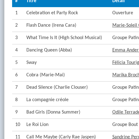
#
Titre
Détail
1
Celebration et Party Rock
Ouverture
2
Flash Dance (Irena Cara)
Marie-Soleil
3
What Time Is It (HIgh School Musical)
Groupe Patin
4
Dancing Queen (Abba)
Emma Ander
5
Sway
Félicia Touri
6
Cobra (Marie-Mai)
Marika Broc
7
Dead Silence (Charlie Clouser)
Groupe Patin
8
La compagnie créole
Groupe Patin
9
Bad Girls (Donna Summer)
Odile Terrad
10
Le Roi Lion
Groupe Bout
11
Call Me Maybe (Carly Rae Jaspen)
Sandrine Per