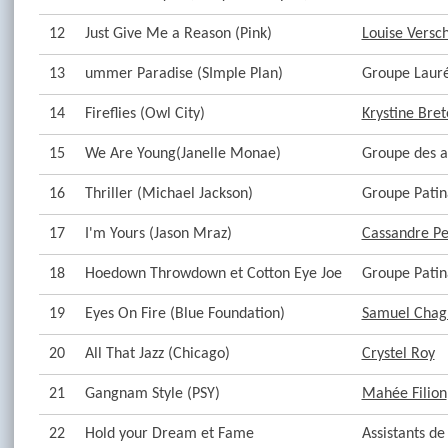
12
Just Give Me a Reason (Pink)
Louise Versc
13
ummer Paradise (SImple Plan)
Groupe Lauré
14
Fireflies (Owl City)
Krystine Bre
15
We Are Young(Janelle Monae)
Groupe des a
16
Thriller (Michael Jackson)
Groupe Patin
17
I'm Yours (Jason Mraz)
Cassandre Pe
18
Hoedown Throwdown et Cotton Eye Joe
Groupe Patin
19
Eyes On Fire (Blue Foundation)
Samuel Chag
20
All That Jazz (Chicago)
Crystel Roy
21
Gangnam Style (PSY)
Mahée Filion
22
Hold your Dream et Fame
Assistants d