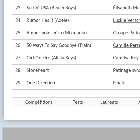
23
Surfin' USA (Beach Boys)
Élisabeth Me
24
Rumor Has It (Adele)
Lucille Vers
25
Amour point zéro (Mixmania)
Groupe Patin
26
50 Ways To Say Goodbye (Train)
Camille Perr
27
Girl On Fire (Alicia Keys)
Camilya Roy
28
Stoneheart
Patinage syn
29
One Direction
Finale
Compétitions
Tests
Lauréats