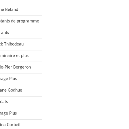
ne Béland
stants de programme
rants
ck Thibodeau
iminaire et plus
e-Pier Bergeron
nage Plus
xane Godhue
éats
nage Plus
ina Corbeil