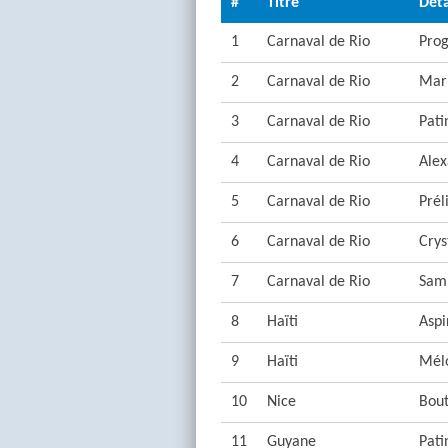
#
Titre
Déta
1
Carnaval de Rio
Pro
2
Carnaval de Rio
Mari
3
Carnaval de Rio
Pati
4
Carnaval de Rio
Ale
5
Carnaval de Rio
Prél
6
Carnaval de Rio
Crys
7
Carnaval de Rio
Sam
8
Haïti
Aspi
9
Haïti
Mél
10
Nice
Bou
11
Guyane
Pati