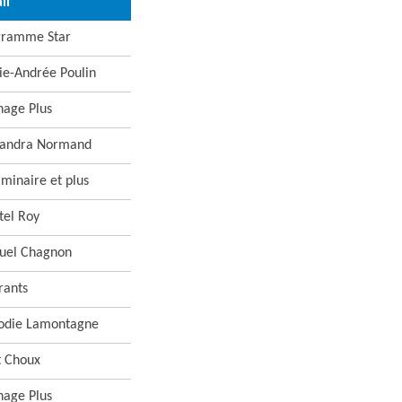
il
gramme Star
e-Andrée Poulin
nage Plus
xandra Normand
iminaire et plus
tel Roy
uel Chagnon
rants
odie Lamontagne
t Choux
nage Plus