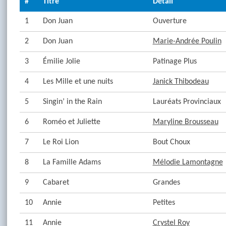
#
Titre
Détail
1
Don Juan
Ouverture
2
Don Juan
Marie-Andrée Poulin
3
Émilie Jolie
Patinage Plus
4
Les Mille et une nuits
Janick Thibodeau
5
Singin’ in the Rain
Lauréats Provinciaux
6
Roméo et Juliette
Maryline Brousseau
7
Le Roi Lion
Bout Choux
8
La Famille Adams
Mélodie Lamontagne
9
Cabaret
Grandes
10
Annie
Petites
11
Annie
Crystel Roy