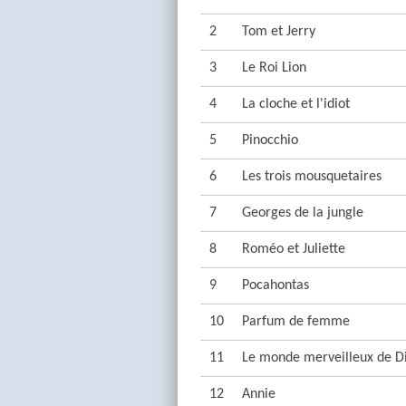
2
Tom et Jerry
3
Le Roi Lion
4
La cloche et l'idiot
5
Pinocchio
6
Les trois mousquetaires
7
Georges de la jungle
8
Roméo et Juliette
9
Pocahontas
10
Parfum de femme
11
Le monde merveilleux de D
12
Annie