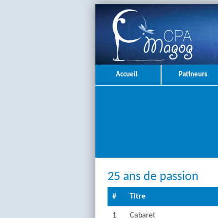
Accueil
Patineurs
25 ans de passion
#
Titre
1
Cabaret