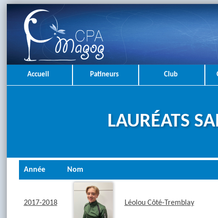
Accueil
Patineurs
Club
LAURÉATS SA
Année
Nom
2017-2018
Léolou Côté-Tremblay