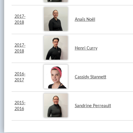
2017-
Anaïs Noël
2018
2017-
Henri Curry
2018
2016-
Cassidy Stannett
2017
2015-
Sandrine Perreault
2016