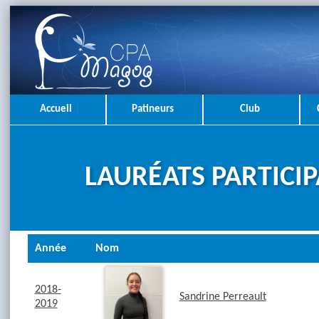
Accueil
Patineurs
Club
LAURÉATS PARTICIP
Année
Nom
2018-
Sandrine Perreault
2019