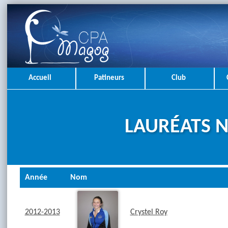
Accueil
Patineurs
Club
LAURÉATS N
Année
Nom
2012-2013
Crystel Roy