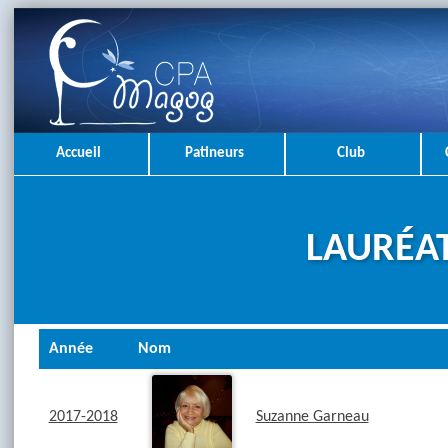
Accueil
Patineurs
Club
LAURÉA
Année
Nom
2017-2018
Suzanne Garneau