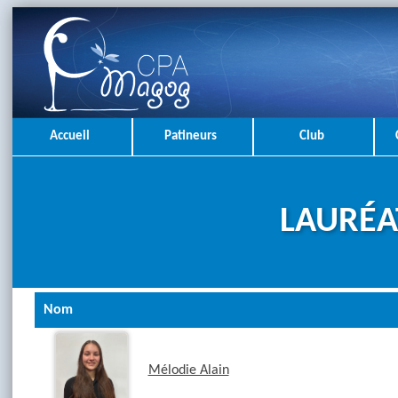
Accueil
Patineurs
Club
LAURÉA
Nom
Mélodie Alain