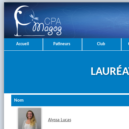
Accueil
Patineurs
Club
LAURÉA
Nom
Alyssa Lucas