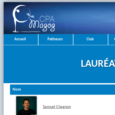
Accueil
Patineurs
Club
LAURÉA
Nom
Samuel Chagnon