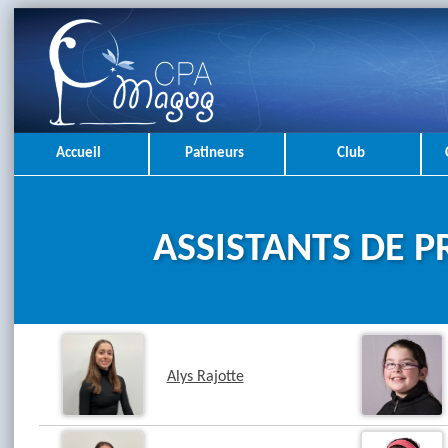
Accueil
Patineurs
Club
ASSISTANTS DE 
Alys Rajotte