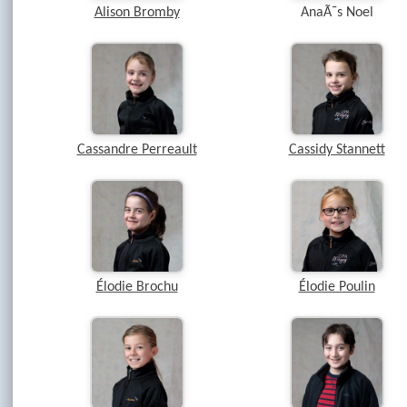
Alison Bromby
AnaÃ¯s Noel
Cassandre Perreault
Cassidy Stannett
Élodie Brochu
Élodie Poulin