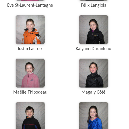
Ève St-Laurent-Lantagne
Félix Langlois
Justin Lacroix
Kalyann Duranleau
Maëlle Thibodeau
Magaly Côté