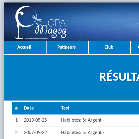
Accueil
Patineurs
Club
RÉSULT
#
Date
Test
1
2013-05-25
Habiletés: Sr Argent -
2
2007-09-22
Habiletés: Sr Argent -