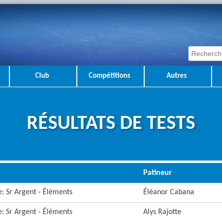
Club
Compétitions
Autres
RÉSULTATS DE TESTS
Patineur
re: Sr Argent - Éléments
Éléanor Cabana
re: Sr Argent - Éléments
Alys Rajotte