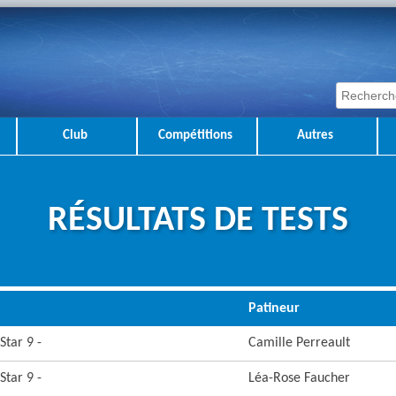
Club
Compétitions
Autres
RÉSULTATS DE TESTS
Patineur
Star 9 -
Camille Perreault
Star 9 -
Léa-Rose Faucher