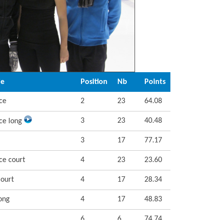
ie
Position
Nb
Points
ce
2
23
64.08
3
23
40.48
ce long
3
17
77.17
ce court
4
23
23.60
ourt
4
17
28.34
ong
4
17
48.83
6
6
74.74