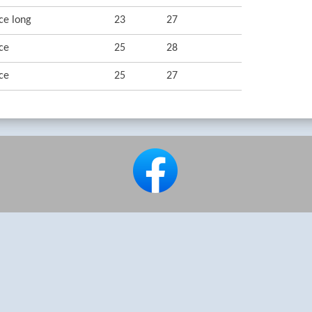
ce long
23
27
ce
25
28
ce
25
27