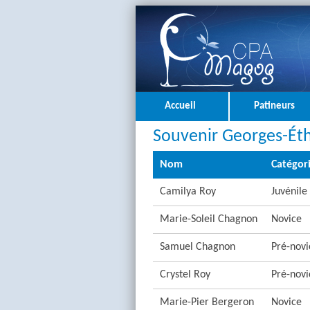
Accueil
Patineurs
Souvenir Georges-Éth
Nom
Catégor
Camilya Roy
Juvénile
Marie-Soleil Chagnon
Novice
Samuel Chagnon
Pré-novi
Crystel Roy
Pré-novi
Marie-Pier Bergeron
Novice