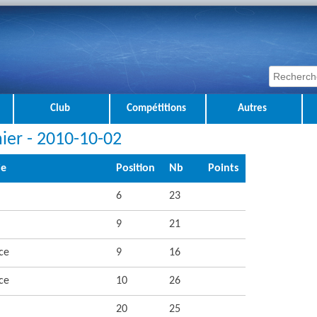
Club
Compétitions
Autres
ier - 2010-10-02
ie
Position
Nb
Points
6
23
9
21
ce
9
16
ce
10
26
20
25