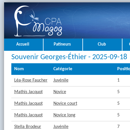
Accueil
Patineurs
Club
Souvenir Georges-Éthier - 2025-09-18
Nom
Catégorie
Positi
Léa-Rose Faucher
Juvénile
1
Mathis Jacquot
Novice
5
Mathis Jacquot
Novice court
5
Mathis Jacquot
Novice long
5
Stella Brodeur
Juvénile
7