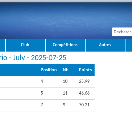
Club
Compétitions
Autres
io - July - 2025-07-25
Position
Nb
Points
4
10
25.99
5
11
46.66
7
9
70.21