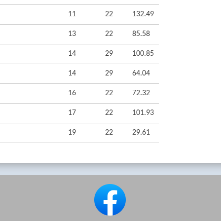
11
22
132.49
13
22
85.58
14
29
100.85
14
29
64.04
16
22
72.32
17
22
101.93
19
22
29.61