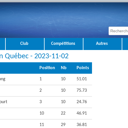
Club
Compétitions
Autres
n Québec - 2023-11-02
Position
Nb
Points
ong
1
10
51.01
2
10
75.73
ourt
3
10
24.76
10
22
46.91
11
29
36.81