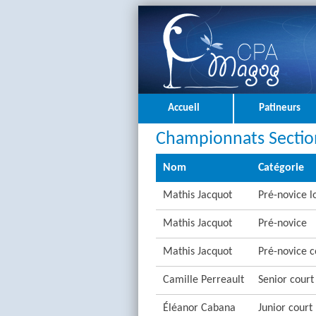
Accueil
Patineurs
Championnats Sectio
Nom
Catégorie
Mathis Jacquot
Pré-novice l
Mathis Jacquot
Pré-novice
Mathis Jacquot
Pré-novice c
Camille Perreault
Senior court
Éléanor Cabana
Junior court