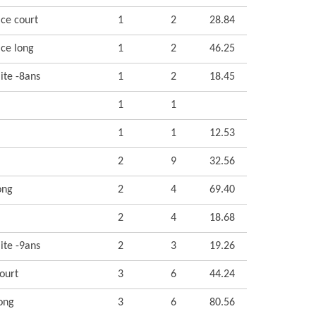
ce court
1
2
28.84
ice long
1
2
46.25
ite -8ans
1
2
18.45
1
1
1
1
12.53
2
9
32.56
ong
2
4
69.40
2
4
18.68
ite -9ans
2
3
19.26
ourt
3
6
44.24
ong
3
6
80.56