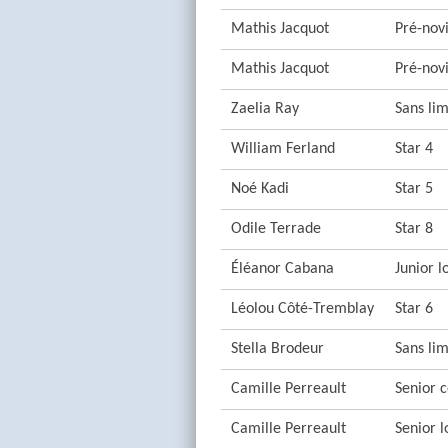
Mathis Jacquot
Pré-novi
Mathis Jacquot
Pré-nov
Zaelia Ray
Sans lim
William Ferland
Star 4
Noé Kadi
Star 5
Odile Terrade
Star 8
Éléanor Cabana
Junior l
Léolou Côté-Tremblay
Star 6
Stella Brodeur
Sans lim
Camille Perreault
Senior c
Camille Perreault
Senior l