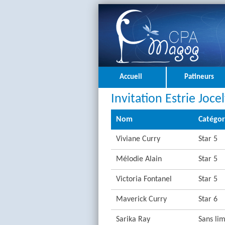
Accueil
Patineurs
Invitation Estrie Joce
Nom
Catégor
Viviane Curry
Star 5
Mélodie Alain
Star 5
Victoria Fontanel
Star 5
Maverick Curry
Star 6
Sarika Ray
Sans lim