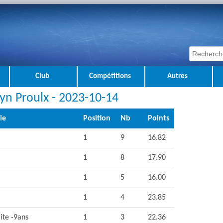
Club
Compétitions
Autres
lyn Proulx - 2023-10-14
ie
Position
Nb
Points
1
9
16.82
1
8
17.90
1
5
16.00
1
4
23.85
ite -9ans
1
3
22.36