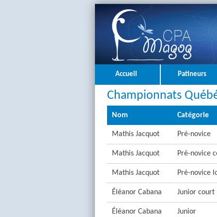
Accueil
Patineurs
Championnats Québéc
Nom
Catégorie
Mathis Jacquot
Pré-novice
Mathis Jacquot
Pré-novice c
Mathis Jacquot
Pré-novice l
Éléanor Cabana
Junior court
Éléanor Cabana
Junior