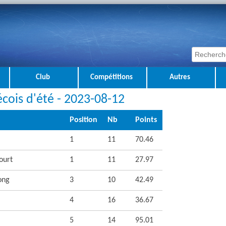
Club
Compétitions
Autres
ois d'été - 2023-08-12
Position
Nb
Points
1
11
70.46
ourt
1
11
27.97
ong
3
10
42.49
4
16
36.67
5
14
95.01