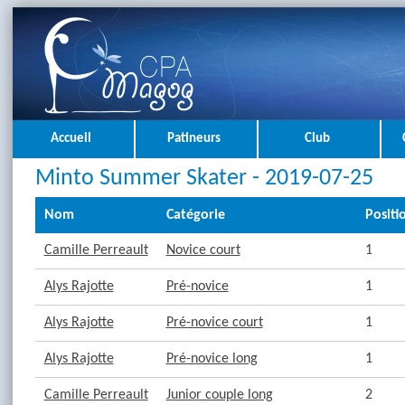
Accueil
Patineurs
Club
Minto Summer Skater - 2019-07-25
Nom
Catégorie
Positi
Camille Perreault
Novice court
1
Alys Rajotte
Pré-novice
1
Alys Rajotte
Pré-novice court
1
Alys Rajotte
Pré-novice long
1
Camille Perreault
Junior couple long
2