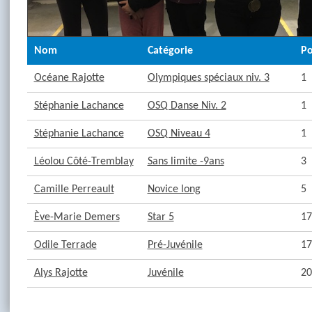
Nom
Catégorie
Po
Océane Rajotte
Olympiques spéciaux niv. 3
1
Stéphanie Lachance
OSQ Danse Niv. 2
1
Stéphanie Lachance
OSQ Niveau 4
1
Léolou Côté-Tremblay
Sans limite -9ans
3
Camille Perreault
Novice long
5
Ève-Marie Demers
Star 5
17
Odile Terrade
Pré-Juvénile
17
Alys Rajotte
Juvénile
20